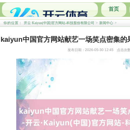
首页
公共政策
你的位置：
开云·Kaiyun(中国)官方网站-科技股份有限公司
>
新闻中心
>
视频观察
kaiyun中国官方网站献艺一场笑点密集的果敢
发布日期：2026-05-30 12:45 点击次
国)官方网站-科技股份