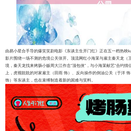
由易小星合手导的爆笑笑剧电影《东谈主生开门红》正在五一档热映kai
影片围绕一场不测的危境公关张开。顶流网红小海茉与雇主秦天龙（王
境，秦天龙找来烤肠小贩周大江作念“顶包侠”，与小海茉献艺“合约情
上，虎视眈眈的对家雇主（田雨 饰）、反向操作的倒油公关（于洋 饰
饰）等东谈主，也在束缚制造着新的困难与笑料。