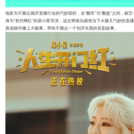
电影为不雅众揭开直播行业的巧妙面纱，在“翻车”与“翻盘”之间，献
身为“初代网红”的易小星导演，这次将镜头瞄准当下火爆又巧妙的直
真假操作搬上大银幕，带给不雅众一个别开生面的笑剧故事。