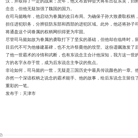
汉，并取得了一定的战果；次年，他又布置钟会大将军出征东吴，归
念念，但他无疑加强了魏国的国力。
在司马懿晚年，他启动为眷属的改日布局。为确保子孙大致袭取权柄
担任进犯职务，分辨驻防东部和西部的进犯区域。此外，他还将孙子
将通盘这个词眷属的权柄网织得更为牢固。
尽管司马懿如故为眷属的袭取打下了坚实的基础，但他却在临终时，
目后代不可为他修建墓碑，也不允许祭奠他的坟茔。这份遗嘱激发了
了他一世霸术的冷情和武断，也有东说念主合计他深知，我方这一世
方的名字永存于世，成为后东说念主争议的焦点。
非论如何，司马懿的一世，无疑是三国历史中最具传说颜色的一章。
亦然一个深谙权柄之说念的霸术能手。他的故事，给后东说念主留住
重彩的一笔。
发布于：天津市