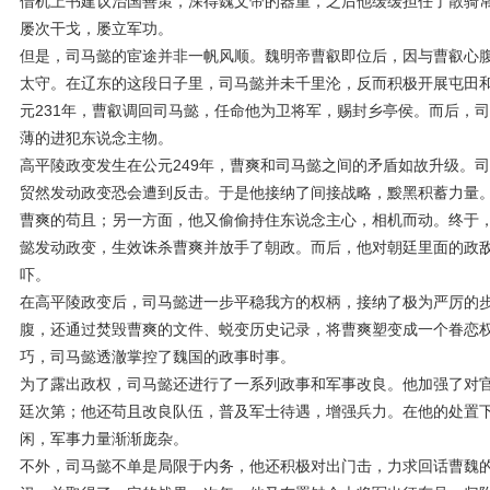
借机上书建议治国善策，深得魏文帝的器重，之后他缓缓担任了散骑
屡次干戈，屡立军功。
但是，司马懿的宦途并非一帆风顺。魏明帝曹叡即位后，因与曹叡心
太守。在辽东的这段日子里，司马懿并未千里沦，反而积极开展屯田
元231年，曹叡调回司马懿，任命他为卫将军，赐封乡亭侯。而后，
薄的进犯东说念主物。
高平陵政变发生在公元249年，曹爽和司马懿之间的矛盾如故升级。
贸然发动政变恐会遭到反击。于是他接纳了间接战略，黢黑积蓄力量
曹爽的苟且；另一方面，他又偷偷持住东说念主心，相机而动。终于
懿发动政变，生效诛杀曹爽并放手了朝政。而后，他对朝廷里面的政
吓。
在高平陵政变后，司马懿进一步平稳我方的权柄，接纳了极为严厉的
腹，还通过焚毁曹爽的文件、蜕变历史记录，将曹爽塑变成一个眷恋
巧，司马懿透澈掌控了魏国的政事时事。
为了露出政权，司马懿还进行了一系列政事和军事改良。他加强了对
廷次第；他还苟且改良队伍，普及军士待遇，增强兵力。在他的处置
闲，军事力量渐渐庞杂。
不外，司马懿不单是局限于内务，他还积极对出门击，力求回话曹魏的