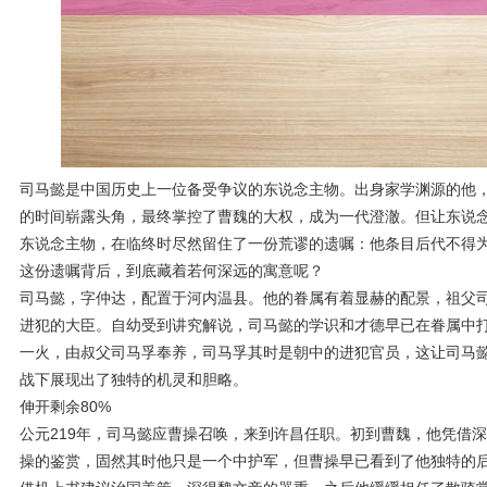
司马懿是中国历史上一位备受争议的东说念主物。出身家学渊源的他
的时间崭露头角，最终掌控了曹魏的大权，成为一代澄澈。但让东说
东说念主物，在临终时尽然留住了一份荒谬的遗嘱：他条目后代不得
这份遗嘱背后，到底藏着若何深远的寓意呢？
司马懿，字仲达，配置于河内温县。他的眷属有着显赫的配景，祖父
进犯的大臣。自幼受到讲究解说，司马懿的学识和才德早已在眷属中打
一火，由叔父司马孚奉养，司马孚其时是朝中的进犯官员，这让司马
战下展现出了独特的机灵和胆略。
伸开剩余80%
公元219年，司马懿应曹操召唤，来到许昌任职。初到曹魏，他凭借
操的鉴赏，固然其时他只是一个中护军，但曹操早已看到了他独特的